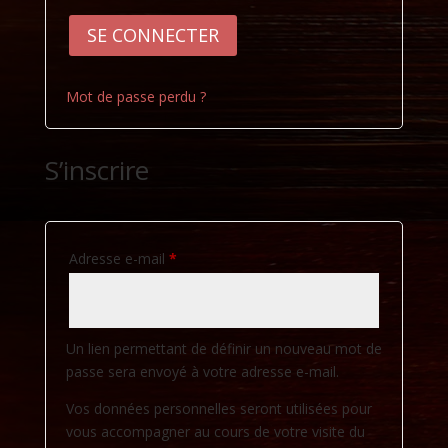
SE CONNECTER
Mot de passe perdu ?
S’inscrire
Obligatoire
Adresse e-mail
*
Un lien permettant de définir un nouveau mot de
passe sera envoyé à votre adresse e-mail.
Vos données personnelles seront utilisées pour
vous accompagner au cours de votre visite du