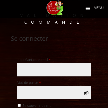
VALIDATION
COMMANDE
Se connecter
Obligatoire
Identifiant ou e-mail
*
Obligatoire
Mot de passe
*
Se souvenir de moi